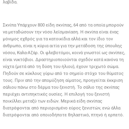
λαβίδα.
Σκνίπα Υπάρχουν 800 είδη σκνίπας, 64 από τα οποία μπορούν
να μεταδώσουν την νόσο λεϊσμανίαση. Η σκνίπα είναι ένας
μόνιμος εχθρός για τα κατοικίδια αλλά και τον ίδιο τον
άνθρωπο, είναι η κύρια αιτία για την μετάδοση της ύπουλης
νόσου, Καλα-Αζάρ. Οι φλεβοτόμοι, κοινά γνωστοί ως σκνίπες,
είναι νυκτόβιοι. Δραστηριοποιούνται σχεδόν κατά κανόνα τη
νύχτα (μετά από τη δύση του ήλιου), έχουν τριχωτό σώμα.
Πηδούν σε κύκλους γύρω από το σημείο στόχο του θύματος
τους. Πριν από την απομύζηση αίματος, προηγείται έκκριση
σάλιου πάνω στο δέρμα του ξενιστή. Το σάλιο της σκνίπας
περιέχει αντιπηκτικές ουσίες. Η επιλογή του ξενιστή
ποικίλλει μεταξύ των ειδών. Μερικά είδη σκνίπας
διατρέφονται από περιορισμένο εύρος ξενιστών, ενώ άλλα
διατρέφονται από οποιοδήποτε θηλαστικό, πτηνό ή ερπετό.