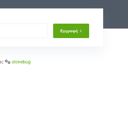
Εγγραφή
δας
stonebug