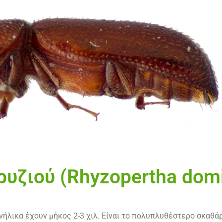
ρυζιού (Rhyzopertha domi
ήλικα έχουν μήκος 2-3 χιλ. Είναι το πολυπλυθέστερο σκαθάρ