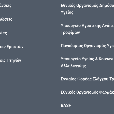
άνσεις
Εθνικός Οργανισμός Δημόσι
Υγείας
μώσεις
Υπουργείο Αγροτικής Ανάπτ
Τροφίμων
νίες
Παγκόσμιος Οργανισμός Υγε
εις Ερπετών
Υπουργείο Υγείας & Κοινωνι
εις Πτηνών
Αλληλεγγύης
Εννιαίος Φορέας Ελέγχου Τ
Εθνικός Οργανισμός Φαρμά
BASF